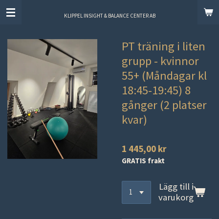
Hoppa
KLIPPEL INSIGHT & BALANCE CENTER AB
till
huvudinnehållet
PT träning i liten
grupp - kvinnor
55+ (Måndagar kl
18:45-19:45) 8
gånger (2 platser
kvar)
1 445,00 kr
GRATIS frakt
Lägg till i
varukorg