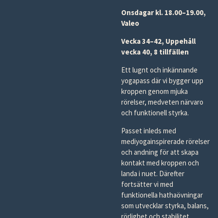
Onsdagar kl. 18.00–19.00,
Valeo
Vecka 34–42,
Uppehåll
vecka 40,
8 tillfällen
Ett lugnt och inkännande
yogapass där vi bygger upp
kroppen genom mjuka
rörelser, medveten närvaro
och funktionell styrka.
Passet inleds med
mediyogainspirerade rörelser
och andning för att skapa
kontakt med kroppen och
landa i nuet. Därefter
fortsätter vi med
funktionella hathaövningar
som utvecklar styrka, balans,
rörlighet och stabilitet.