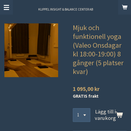
Hoppa
KLIPPEL INSIGHT & BALANCE CENTER AB
till
huvudinnehållet
Mjuk och
funktionell yoga
(Valeo Onsdagar
kl 18:00-19:00) 8
gånger (5 platser
kvar)
1 095,00 kr
GRATIS frakt
Lägg till i
varukorg