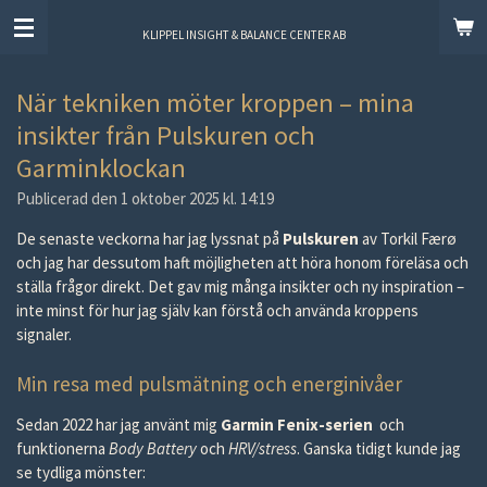
Hoppa
KLIPPEL INSIGHT & BALANCE CENTER AB
till
huvudinnehållet
När tekniken möter kroppen – mina
insikter från Pulskuren och
Garminklockan
Publicerad den 1 oktober 2025 kl. 14:19
De senaste veckorna har jag lyssnat på
Pulskuren
av Torkil Færø
och jag har dessutom haft möjligheten att höra honom föreläsa och
ställa frågor direkt. Det gav mig många insikter och ny inspiration –
inte minst för hur jag själv kan förstå och använda kroppens
signaler.
Min resa med pulsmätning och energinivåer
Sedan 2022 har jag använt mig
Garmin Fenix-serien
och
funktionerna
Body Battery
och
HRV/stress
. Ganska tidigt kunde jag
se tydliga mönster: