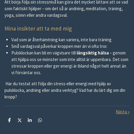
Att börja följa sin stressnivå kan göra det mycket lättare att se vad
som faktiskt hjälper – om det så är andning, meditation, träning,
yoga, sömn eller andra vardagsval.
Mina insikter att ta med mig
Vad som är återhämtning kan variera, inte bara träning
Små vardagsval påverkar kroppen mer än vi ofta tror.
Pulsklockan kan bli en vägvisare till
långsiktig hälsa
– genom
att hjälpa oss se mönster som inte alltid är uppenbara. Det som
stressar kroppen eller ger energi är ibland något helt annat än
vi förväntar oss.
Har du testat att följa din stress eller energi med hjälp av
pulsklocka, andning eller andra verktyg? Vad har du lärt dig om din
kropp?
Nästa
»
D
D
D
D
e
e
e
e
l
l
l
l